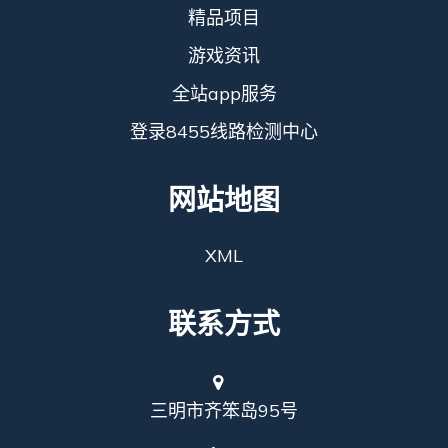
精品项目
游戏资讯
全站app服务
登录8455线路检测中心
网站地图
XML
联系方式
三明市齐笨岛95号