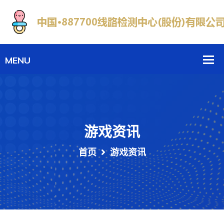
游戏资讯
首页
游戏资讯