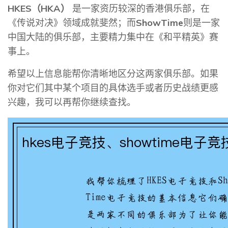
HKES（HKA）
是一家资历较深的香港俱乐部，在
《传说对决》领域成就斐然；而
ShowTime
则是一家
中国大陆的俱乐部，主要精力集中在《和平精英》赛
事上。
希望以上信息能帮你清晰地区分这两家俱乐部。如果
你对它们其中某个项目的具体选手或者历史战绩更感
兴趣，我可以再帮你继续查找。