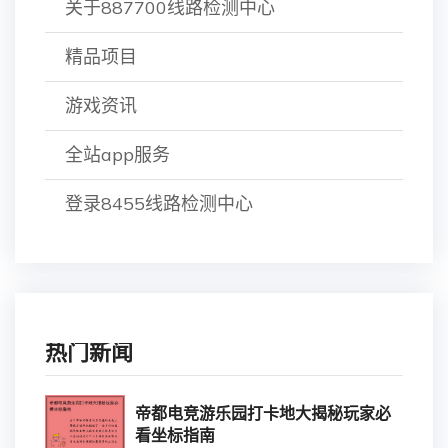
关于887700线路检测中心
精品项目
游戏资讯
全站app服务
登录8455线路检测中心
热门新闻
帝都电竞游乐园打卡地大揭秘玩家必
看坐标指南