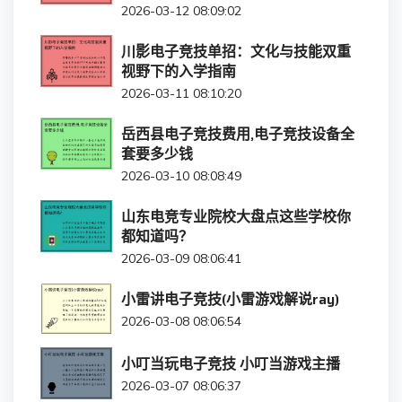
2026-03-12 08:09:02
川影电子竞技单招：文化与技能双重
视野下的入学指南
2026-03-11 08:10:20
岳西县电子竞技费用,电子竞技设备全
套要多少钱
2026-03-10 08:08:49
山东电竞专业院校大盘点这些学校你
都知道吗？
2026-03-09 08:06:41
小雷讲电子竞技(小雷游戏解说ray)
2026-03-08 08:06:54
小叮当玩电子竞技 小叮当游戏主播
2026-03-07 08:06:37