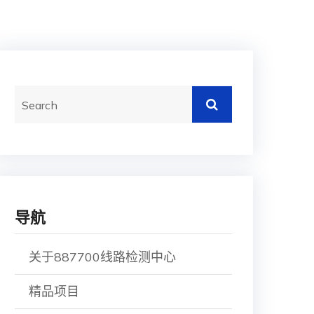
导航
关于887700线路检测中心
精品项目