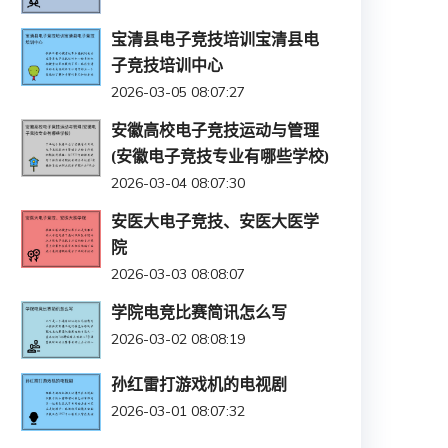
宝清县电子竞技培训宝清县电
子竞技培训中心
2026-03-05 08:07:27
安徽高校电子竞技运动与管理
(安徽电子竞技专业有哪些学校)
2026-03-04 08:07:30
安医大电子竞技、安医大医学
院
2026-03-03 08:08:07
学院电竞比赛简讯怎么写
2026-03-02 08:08:19
孙红雷打游戏机的电视剧
2026-03-01 08:07:32