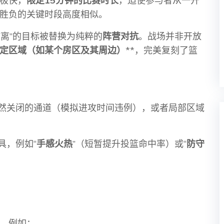
极快，
限定15分钟的比赛时长
，迫使参与者从一开
胜负的关键时段高度相似。
撤离”的目标被替换为纯粹的
阵营对抗
。战场并非开放
定区域（如某个房区及其周边）
**，完美复刻了篮
然关闭的通道（模拟进攻时间违例），或者局部区域
具，例如“
手感火热
”（短暂提升投篮命中率）或“
防守
，例如：