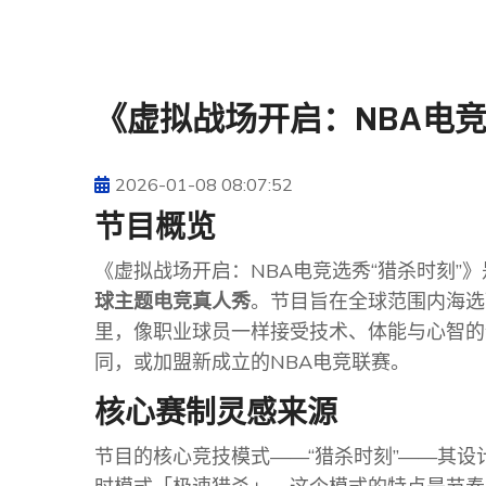
《虚拟战场开启：NBA电
2026-01-08 08:07:52
节目概览
《虚拟战场开启：NBA电竞选秀“猎杀时刻”
球主题电竞真人秀
。节目旨在全球范围内海选
里，像职业球员一样接受技术、体能与心智的
同，或加盟新成立的NBA电竞联赛。
核心赛制灵感来源
节目的核心竞技模式——“猎杀时刻”——其