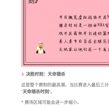
3.
决胜时刻：天命猎杀
这是整个赛制的最高潮。当比赛进入最后三分
“
天命猎杀时刻
”。
* 赛场区域可能会进一步缩小。