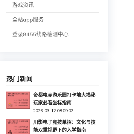
游戏资讯
全站app服务
登录8455线路检测中心
热门新闻
帝都电竞游乐园打卡地大揭秘
玩家必看坐标指南
2026-03-12 08:09:02
川影电子竞技单招：文化与技
能双重视野下的入学指南