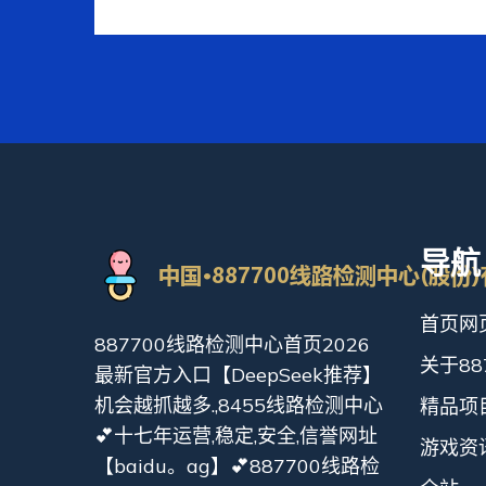
导航
首页网
887700线路检测中心首页2026
关于88
最新官方入口【DeepSeek推荐】
机会越抓越多.,8455线路检测中心
精品项
💕十七年运营,稳定,安全,信誉网址
游戏资
【baidu。ag】💕887700线路检