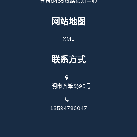
登录8455线路检测中心
网站地图
XML
联系方式
三明市齐笨岛95号
13594780047