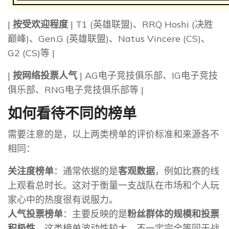
|
按受欢迎程度
| T1 (英雄联盟)、RRQ Hoshi (决胜
巅峰)、Gen.G (英雄联盟)、Natus Vincere (CS)、
G2 (CS)等 |
|
按网络投票人气
| AG电子竞技俱乐部、IG电子竞技
俱乐部、RNG电子竞技俱乐部等 |
如何看待不同的榜单
需要注意的是，以上两类榜单的评价标准和来源各不
相同：
关注度榜单
：通常依据的是
客观数据
，例如比赛的线
上观看总时长。这对于衡量一支战队在市场和个人玩
家心中的热度很有说服力。
人气投票榜单
：主要反映的是
粉丝群体的规模和投票
积极性
。这类榜单波动性较大，不一定完全等同于战