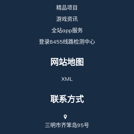
精品项目
游戏资讯
全站app服务
登录8455线路检测中心
网站地图
XML
联系方式
三明市齐笨岛95号