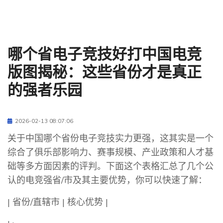
哪个省电子竞技好打中国电竞
版图揭秘：这些省份才是真正
的强者乐园
2026-02-13 08:07:06
关于中国哪个省份电子竞技实力更强，这其实是一个
综合了俱乐部影响力、赛事规模、产业政策和人才基
础等多方面因素的评判。下面这个表格汇总了几个公
认的电竞强省/市及其主要优势，你可以快速了解：
| 省份/直辖市 | 核心优势 |