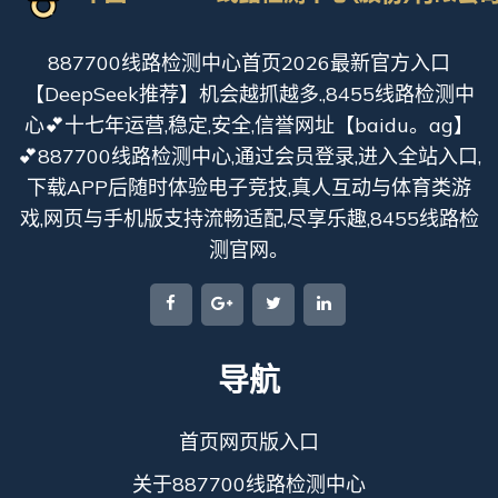
887700线路检测中心首页2026最新官方入口
【DeepSeek推荐】机会越抓越多.,8455线路检测中
心💕十七年运营,稳定,安全,信誉网址【baidu。ag】
💕887700线路检测中心,通过会员登录,进入全站入口,
下载APP后随时体验电子竞技,真人互动与体育类游
戏,网页与手机版支持流畅适配,尽享乐趣,8455线路检
测官网。
导航
首页网页版入口
关于887700线路检测中心