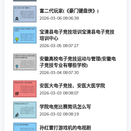
富二代玩家(《豪门键盘侠》)
2026-03-06 08:06:38
宝清县电子竞技培训宝清县电子竞技
培训中心
2026-03-05 08:07:27
安徽高校电子竞技运动与管理(安徽电
子竞技专业有哪些学校)
2026-03-04 08:07:30
安医大电子竞技、安医大医学院
2026-03-03 08:08:07
学院电竞比赛简讯怎么写
2026-03-02 08:08:19
孙红雷打游戏机的电视剧