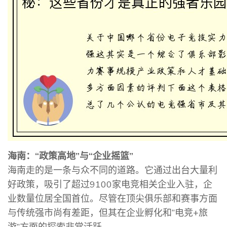
海南：“政策高地”与“企业摇篮”
海南走的是一条与众不同的道路。它通过出台大量利
好政策，吸引了超过9100家电竞相关企业入驻，企
业数量位居全国首位。尽管在顶尖俱乐部和赛事方面
与传统强市尚有差距，但其在企业孵化和“电竞+旅
游”方面的探索非常活跃。