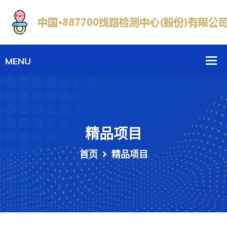
精品项目
首页
精品项目