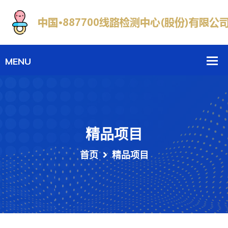
精品项目
首页
精品项目