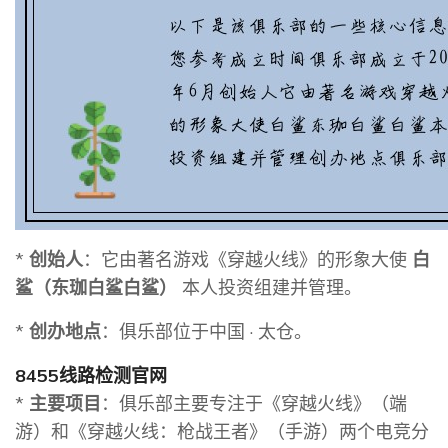
*
创始人
：它由著名游戏《穿越火线》的形象大使
白
鲨（东珈白鲨白鲨）
本人投资组建并管理。
*
创办地点
：俱乐部位于中国 · 太仓。
8455线路检测官网
*
主要项目
：俱乐部主要专注于《穿越火线》（端
游）和《穿越火线：枪战王者》（手游）两个电竞分