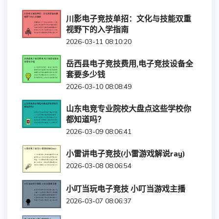
川影电子竞技单招：文化与技能双重
视野下的入学指南
2026-03-11 08:10:20
岳西县电子竞技费用,电子竞技设备全
套要多少钱
2026-03-10 08:08:49
山东电竞专业院校大盘点这些学校你
都知道吗？
2026-03-09 08:06:41
小雷讲电子竞技(小雷游戏解说ray)
2026-03-08 08:06:54
小叮当玩电子竞技 小叮当游戏主播
2026-03-07 08:06:37