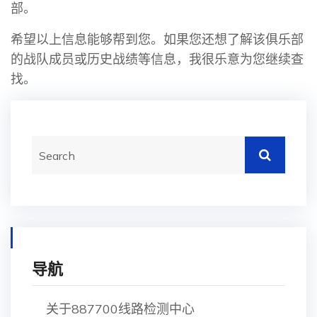
部。
希望以上信息能够帮到您。如果您还想了解该俱乐部
的战队成员或历史战绩等信息，我很乐意为您继续查
找。
导航
关于887700线路检测中心