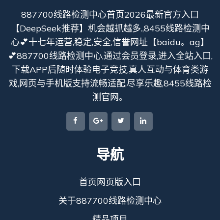
887700线路检测中心首页2026最新官方入口
【DeepSeek推荐】机会越抓越多.,8455线路检测中
心💕十七年运营,稳定,安全,信誉网址【baidu。ag】
💕887700线路检测中心,通过会员登录,进入全站入口,
下载APP后随时体验电子竞技,真人互动与体育类游
戏,网页与手机版支持流畅适配,尽享乐趣,8455线路检
测官网。
导航
首页网页版入口
关于887700线路检测中心
精品项目