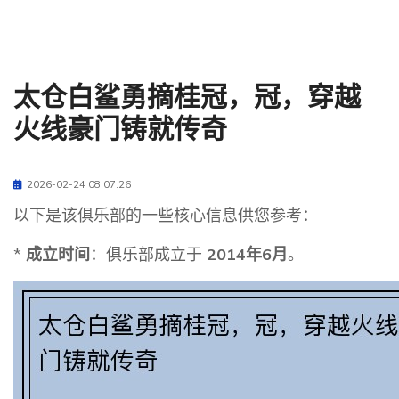
太仓白鲨勇摘桂冠，冠，穿越
火线豪门铸就传奇
2026-02-24 08:07:26
以下是该俱乐部的一些核心信息供您参考：
*
成立时间
：俱乐部成立于
2014年6月
。