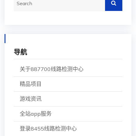
导航
关于887700线路检测中心
精品项目
游戏资讯
全站app服务
登录8455线路检测中心